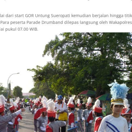
 dari start GOR Untung Sueropati kemudian berjalan hingga titi
. Para peserta Parade Drumband dilepas langsung oleh Wakapolre
i pukul 07.00 WIB.