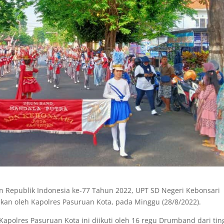
Republik Indonesia ke-77 Tahun 2022, UPT SD Negeri Kebonsari
an oleh Kapolres Pasuruan Kota, pada Minggu (28/8/2022).
polres Pasuruan Kota ini diikuti oleh 16 regu Drumband dari tin