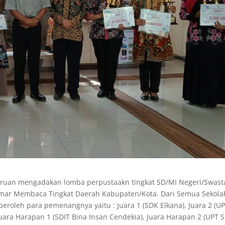
uruan mengadakan lomba perpustaakn tingkat SD/MI Negeri/Swast
ar Membaca Tingkat Daerah Kabupaten/Kota. Dari Semua Sekola
eroleh para pemenangnya yaitu : Juara 1 (SDK Elkana), Juara 2 (U
uara Harapan 1 (SDIT Bina Insan Cendekia), Juara Harapan 2 (UPT 