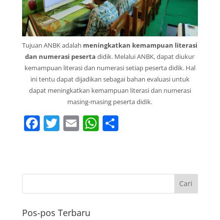
Tujuan ANBK adalah
meningkatkan kemampuan literasi
dan numerasi peserta
didik. Melalui ANBK, dapat diukur
kemampuan literasi dan numerasi setiap peserta didik. Hal
ini tentu dapat dijadikan sebagai bahan evaluasi untuk
dapat meningkatkan kemampuan literasi dan numerasi
masing-masing peserta didik.
F
T
E
W
S
a
w
m
h
h
c
itt
ai
at
ar
e
er
l
s
e
b
A
o
p
Pos-pos Terbaru
o
p