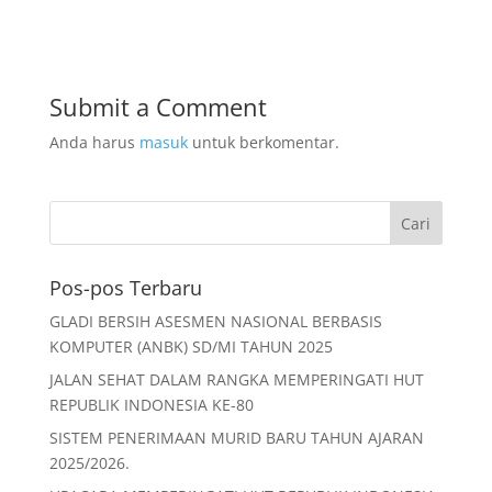
c
itt
ai
at
ar
e
er
l
s
e
b
A
Submit a Comment
o
p
Anda harus
masuk
untuk berkomentar.
o
p
k
Pos-pos Terbaru
GLADI BERSIH ASESMEN NASIONAL BERBASIS
KOMPUTER (ANBK) SD/MI TAHUN 2025
JALAN SEHAT DALAM RANGKA MEMPERINGATI HUT
REPUBLIK INDONESIA KE-80
SISTEM PENERIMAAN MURID BARU TAHUN AJARAN
2025/2026.