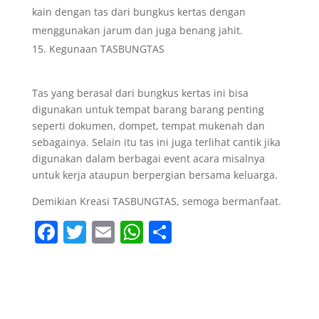
kain dengan tas dari bungkus kertas dengan
menggunakan jarum dan juga benang jahit.
Kegunaan TASBUNGTAS
Tas yang berasal dari bungkus kertas ini bisa
digunakan untuk tempat barang barang penting
seperti dokumen, dompet, tempat mukenah dan
sebagainya. Selain itu tas ini juga terlihat cantik jika
digunakan dalam berbagai event acara misalnya
untuk kerja ataupun berpergian bersama keluarga.
Demikian Kreasi TASBUNGTAS, semoga bermanfaat.
F
T
E
W
S
a
w
m
h
h
c
itt
ai
at
ar
e
er
l
s
e