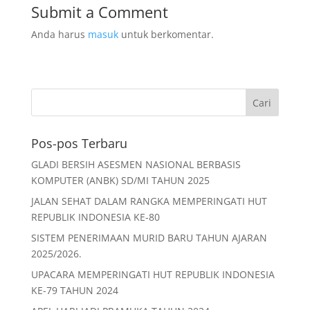
b
A
Submit a Comment
o
p
Anda harus
masuk
untuk berkomentar.
o
p
k
Pos-pos Terbaru
GLADI BERSIH ASESMEN NASIONAL BERBASIS
KOMPUTER (ANBK) SD/MI TAHUN 2025
JALAN SEHAT DALAM RANGKA MEMPERINGATI HUT
REPUBLIK INDONESIA KE-80
SISTEM PENERIMAAN MURID BARU TAHUN AJARAN
2025/2026.
UPACARA MEMPERINGATI HUT REPUBLIK INDONESIA
KE-79 TAHUN 2024