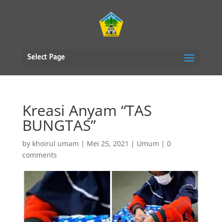
Select Page
Kreasi Anyam “TAS
BUNGTAS”
by
khoirul umam
|
Mei 25, 2021
|
Umum
|
0
comments