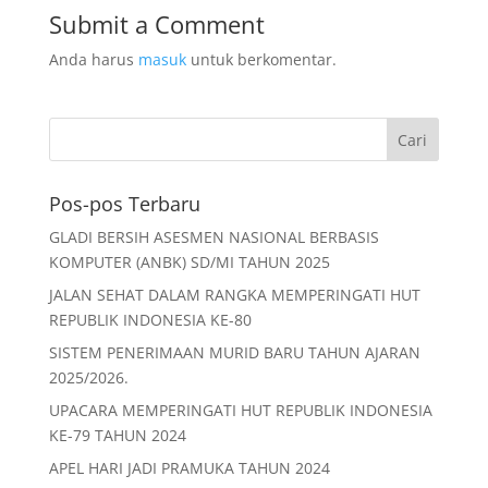
b
A
Submit a Comment
o
p
Anda harus
masuk
untuk berkomentar.
o
p
k
Pos-pos Terbaru
GLADI BERSIH ASESMEN NASIONAL BERBASIS
KOMPUTER (ANBK) SD/MI TAHUN 2025
JALAN SEHAT DALAM RANGKA MEMPERINGATI HUT
REPUBLIK INDONESIA KE-80
SISTEM PENERIMAAN MURID BARU TAHUN AJARAN
2025/2026.
UPACARA MEMPERINGATI HUT REPUBLIK INDONESIA
KE-79 TAHUN 2024
APEL HARI JADI PRAMUKA TAHUN 2024