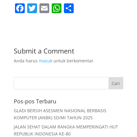
F
T
E
W
S
a
w
m
h
h
c
itt
ai
at
ar
e
er
l
s
e
b
A
Submit a Comment
o
p
Anda harus
masuk
untuk berkomentar.
o
p
k
Pos-pos Terbaru
GLADI BERSIH ASESMEN NASIONAL BERBASIS
KOMPUTER (ANBK) SD/MI TAHUN 2025
JALAN SEHAT DALAM RANGKA MEMPERINGATI HUT
REPUBLIK INDONESIA KE-80