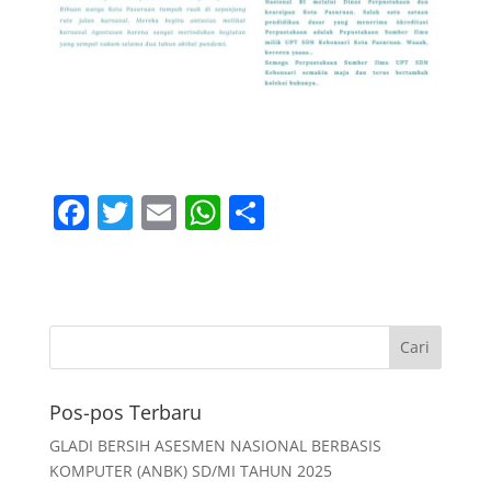
F
T
E
W
S
a
w
m
h
h
c
itt
ai
at
ar
e
er
l
s
e
b
A
o
p
Pos-pos Terbaru
o
p
k
GLADI BERSIH ASESMEN NASIONAL BERBASIS
KOMPUTER (ANBK) SD/MI TAHUN 2025