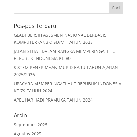
c
itt
ai
at
ar
e
er
l
s
e
b
A
Pos-pos Terbaru
o
p
GLADI BERSIH ASESMEN NASIONAL BERBASIS
o
p
KOMPUTER (ANBK) SD/MI TAHUN 2025
k
JALAN SEHAT DALAM RANGKA MEMPERINGATI HUT
REPUBLIK INDONESIA KE-80
SISTEM PENERIMAAN MURID BARU TAHUN AJARAN
2025/2026.
UPACARA MEMPERINGATI HUT REPUBLIK INDONESIA
KE-79 TAHUN 2024
APEL HARI JADI PRAMUKA TAHUN 2024
Arsip
September 2025
Agustus 2025