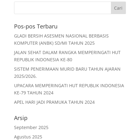
c
itt
ai
at
ar
e
er
l
s
e
b
A
Pos-pos Terbaru
o
p
GLADI BERSIH ASESMEN NASIONAL BERBASIS
o
p
KOMPUTER (ANBK) SD/MI TAHUN 2025
k
JALAN SEHAT DALAM RANGKA MEMPERINGATI HUT
REPUBLIK INDONESIA KE-80
SISTEM PENERIMAAN MURID BARU TAHUN AJARAN
2025/2026.
UPACARA MEMPERINGATI HUT REPUBLIK INDONESIA
KE-79 TAHUN 2024
APEL HARI JADI PRAMUKA TAHUN 2024
Arsip
September 2025
Agustus 2025