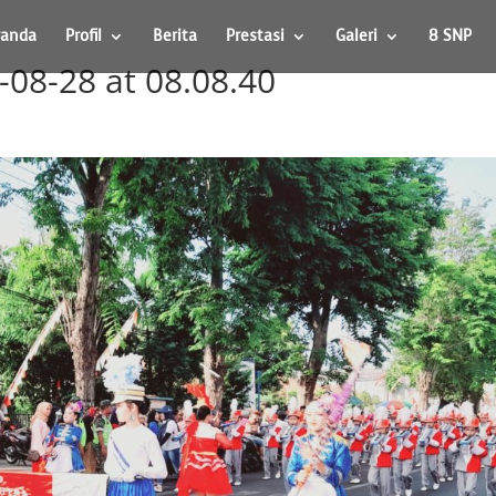
randa
Profil
Berita
Prestasi
Galeri
8 SNP
08-28 at 08.08.40