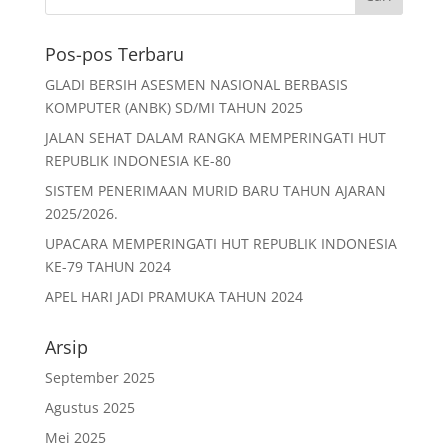
e
er
l
s
e
b
A
Pos-pos Terbaru
o
p
GLADI BERSIH ASESMEN NASIONAL BERBASIS
o
p
KOMPUTER (ANBK) SD/MI TAHUN 2025
k
JALAN SEHAT DALAM RANGKA MEMPERINGATI HUT
REPUBLIK INDONESIA KE-80
SISTEM PENERIMAAN MURID BARU TAHUN AJARAN
2025/2026.
UPACARA MEMPERINGATI HUT REPUBLIK INDONESIA
KE-79 TAHUN 2024
APEL HARI JADI PRAMUKA TAHUN 2024
Arsip
September 2025
Agustus 2025
Mei 2025