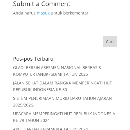
b
A
Submit a Comment
o
p
Anda harus
masuk
untuk berkomentar.
o
p
k
Pos-pos Terbaru
GLADI BERSIH ASESMEN NASIONAL BERBASIS
KOMPUTER (ANBK) SD/MI TAHUN 2025
JALAN SEHAT DALAM RANGKA MEMPERINGATI HUT
REPUBLIK INDONESIA KE-80
SISTEM PENERIMAAN MURID BARU TAHUN AJARAN
2025/2026.
UPACARA MEMPERINGATI HUT REPUBLIK INDONESIA
KE-79 TAHUN 2024
APEL HARI JADI PRAMUKA TAHUN 2024