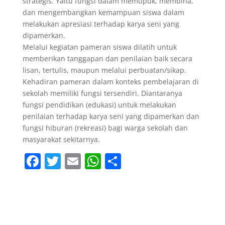
strategis. Yaitu fungsi dalam memupuk, membina,
dan mengembangkan kemampuan siswa dalam
melakukan apresiasi terhadap karya seni yang
dipamerkan.
Melalui kegiatan pameran siswa dilatih untuk
memberikan tanggapan dan penilaian baik secara
lisan, tertulis, maupun melalui perbuatan/sikap.
Kehadiran pameran dalam konteks pembelajaran di
sekolah memiliki fungsi tersendiri. Diantaranya
fungsi pendidikan (edukasi) untuk melakukan
penilaian terhadap karya seni yang dipamerkan dan
fungsi hiburan (rekreasi) bagi warga sekolah dan
masyarakat sekitarnya.
F
T
E
W
S
a
w
m
h
h
c
itt
ai
at
ar
e
er
l
s
e