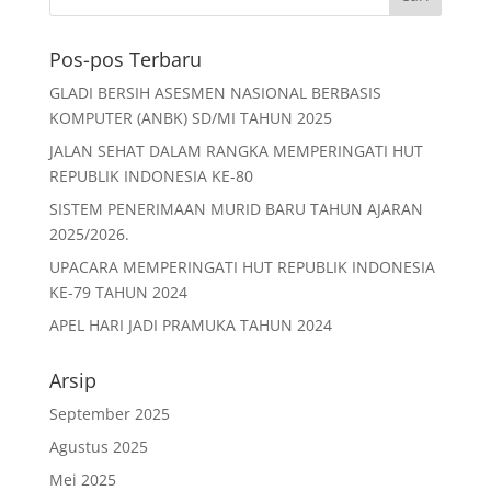
e
er
l
s
e
b
A
Pos-pos Terbaru
o
p
GLADI BERSIH ASESMEN NASIONAL BERBASIS
o
p
KOMPUTER (ANBK) SD/MI TAHUN 2025
k
JALAN SEHAT DALAM RANGKA MEMPERINGATI HUT
REPUBLIK INDONESIA KE-80
SISTEM PENERIMAAN MURID BARU TAHUN AJARAN
2025/2026.
UPACARA MEMPERINGATI HUT REPUBLIK INDONESIA
KE-79 TAHUN 2024
APEL HARI JADI PRAMUKA TAHUN 2024
Arsip
September 2025
Agustus 2025
Mei 2025