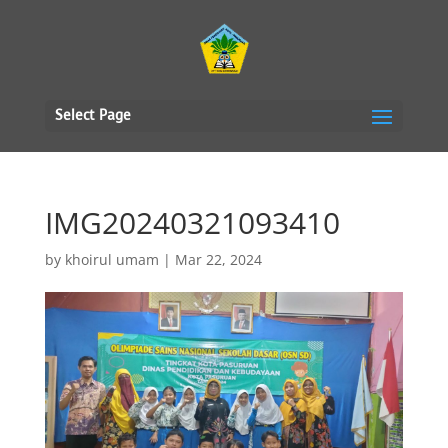
Select Page
IMG20240321093410
by
khoirul umam
|
Mar 22, 2024