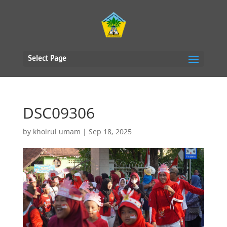
Select Page
DSC09306
by
khoirul umam
|
Sep 18, 2025