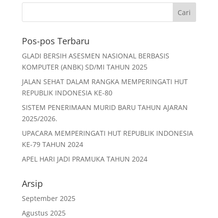
c
itt
ai
at
ar
e
er
l
s
e
b
A
Pos-pos Terbaru
o
p
GLADI BERSIH ASESMEN NASIONAL BERBASIS
o
p
KOMPUTER (ANBK) SD/MI TAHUN 2025
k
JALAN SEHAT DALAM RANGKA MEMPERINGATI HUT
REPUBLIK INDONESIA KE-80
SISTEM PENERIMAAN MURID BARU TAHUN AJARAN
2025/2026.
UPACARA MEMPERINGATI HUT REPUBLIK INDONESIA
KE-79 TAHUN 2024
APEL HARI JADI PRAMUKA TAHUN 2024
Arsip
September 2025
Agustus 2025